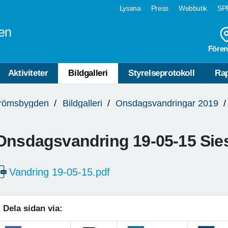
Lyssna
Press
Webbutik
SPF
en
Fören
Aktiviteter
Bildgalleri
Styrelseprotokoll
Rap
trömsbygden
Bildgalleri
Onsdagsvandringar 2019
Onsdagsvandring 19-05-15 Sie
Vandring 19-05-15.pdf
Dela sidan via: