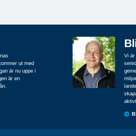
Bl
rnas
Vi är
 kommer ut med
senio
gan är nu uppe i
geme
gen är en
miljo
ån.
lande
skapa
aktiv
B