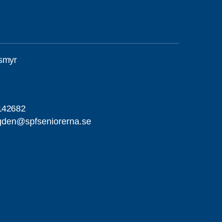
smyr
142682
gden@spfseniorerna.se