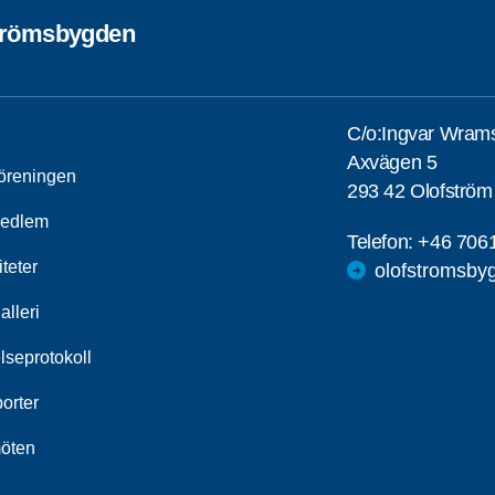
trömsbygden
C/o:Ingvar Wram
Axvägen 5
öreningen
293 42 Olofström
medlem
Telefon:
+46 706
iteter
olofstromsby
alleri
lseprotokoll
orter
öten