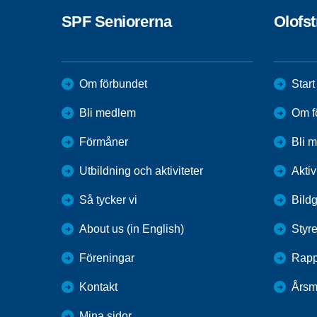
SPF Seniorerna
Olofs
Om förbundet
Start
Bli medlem
Om f
Förmåner
Bli 
Utbildning och aktiviteter
Aktiv
Så tycker vi
Bildg
About us (in English)
Styre
Föreningar
Rapp
Kontakt
Årsm
Mina sidor