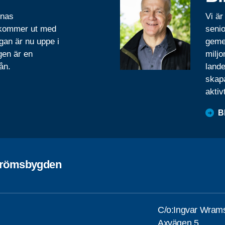
rnas
Vi är
 kommer ut med
senio
gan är nu uppe i
geme
gen är en
miljo
ån.
lande
skapa
aktiv
B
trömsbygden
C/o:Ingvar Wram
Axvägen 5