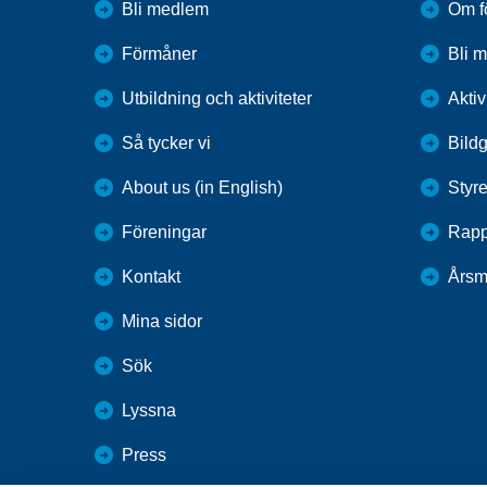
Bli medlem
Om f
Förmåner
Bli 
Utbildning och aktiviteter
Aktiv
Så tycker vi
Bildg
About us (in English)
Styre
Föreningar
Rapp
Kontakt
Årsm
Mina sidor
Sök
Lyssna
Press