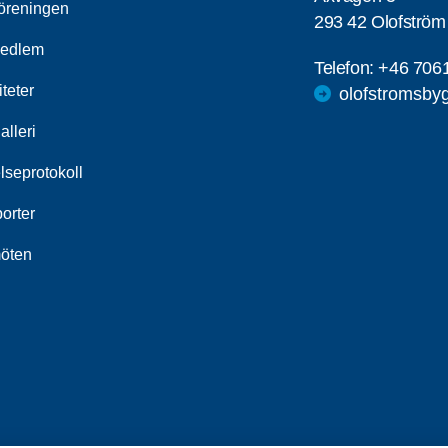
öreningen
293 42 Olofström
medlem
Telefon:
+46 706
iteter
olofstromsby
alleri
lseprotokoll
orter
öten