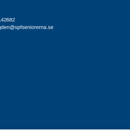
142682
gden@spfseniorerna.se