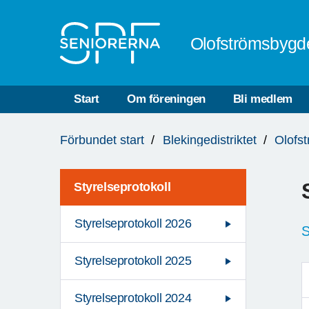
Till övergripande innehåll
Olofströmsbygd
Start
Om föreningen
Bli medlem
Du
Förbundet start
Blekingedistriktet
Olofs
är
här:
Styrelseprotokoll
Styrelseprotokoll 2026
S
Styrelseprotokoll 2025
Styrelseprotokoll 2024