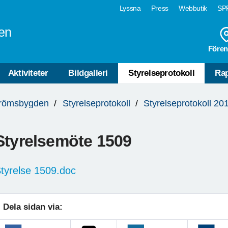
Lyssna
Press
Webbutik
SPF
en
Fören
Aktiviteter
Bildgalleri
Styrelseprotokoll
Rap
trömsbygden
Styrelseprotokoll
Styrelseprotokoll 20
Styrelsemöte 1509
tyrelse 1509.doc
Dela sidan via: