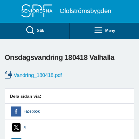
Till övergripande innehåll
Olofströmsbygden
Sök
Meny
Onsdagsvandring 180418 Valhalla
Vandring_180418.pdf
Dela sidan via:
Facebook
X