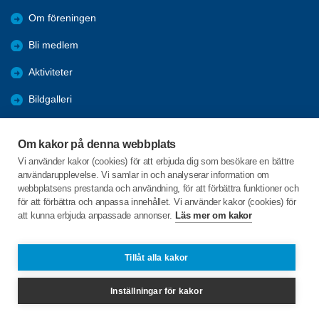
Om föreningen
Bli medlem
Aktiviteter
Bildgalleri
Styrelseprotokoll
Om kakor på denna webbplats
Rapporter
Vi använder kakor (cookies) för att erbjuda dig som besökare en bättre
användarupplevelse. Vi samlar in och analyserar information om
Årsmöten
webbplatsens prestanda och användning, för att förbättra funktioner och
för att förbättra och anpassa innehållet. Vi använder kakor (cookies) för
att kunna erbjuda anpassade annonser.
Läs mer om kakor
C/o:Ingvar Wramsmyr
Axvägen 5
293 42 Olofström
Tillåt alla kakor
Telefon:
+46 706142682
Inställningar för kakor
olofstromsbygden@spfseniorerna.se