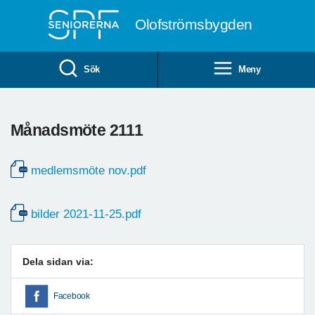
Till övergripande innehåll
Olofströmsbygden
Sök
Meny
Månadsmöte 2111
medlemsmöte nov.pdf
bilder 2021-11-25.pdf
Dela sidan via:
Facebook