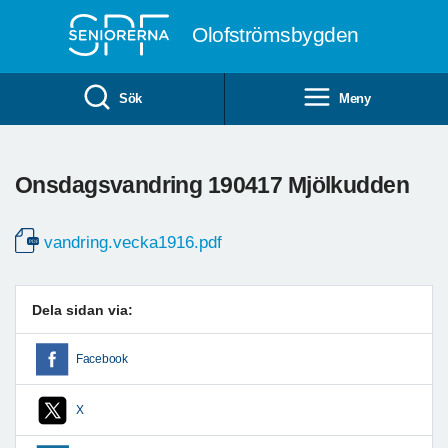
Till övergripande innehåll
Olofströmsbygden
Sök
Meny
Onsdagsvandring 190417 Mjölkudden
vandring.vecka1916.pdf
Dela sidan via:
Facebook
X