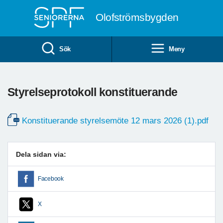
Till övergripande innehåll
Olofströmsbygden
Sök
Meny
Styrelseprotokoll konstituerande
Konstituerande styrelsemöte 12 mars 2026 (1).pdf
Dela sidan via:
Facebook
X