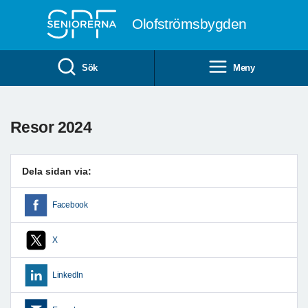
Till övergripande innehåll
Olofströmsbygden
Sök
Meny
Resor 2024
Dela sidan via:
Facebook
X
LinkedIn