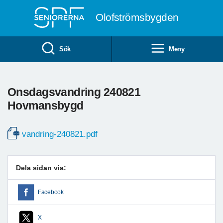
Till övergripande innehåll
Olofströmsbygden
Sök
Meny
Onsdagsvandring 240821
Hovmansbygd
vandring-240821.pdf
Dela sidan via:
Facebook
X