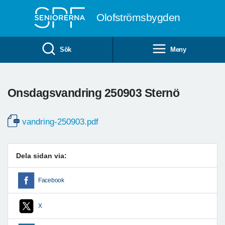
Till övergripande innehåll
Olofströmsbygden
Sök
Meny
Onsdagsvandring 250903 Sternö
vandring-250903.pdf
Dela sidan via:
Facebook
X