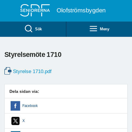
Till övergripande innehåll
Olofströmsbygden
Sök
Meny
Styrelsemöte 1710
Styrelse 1710.pdf
Dela sidan via:
Facebook
X