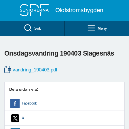
Till övergripande innehåll
Olofströmsbygden
Sök
Meny
Onsdagsvandring 190403 Slagesnäs
vandring_190403.pdf
Dela sidan via:
Facebook
X