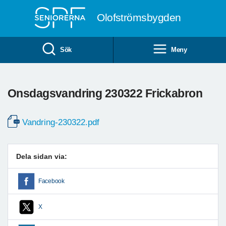
Till övergripande innehåll
Olofströmsbygden
Sök
Meny
Onsdagsvandring 230322 Frickabron
Vandring-230322.pdf
Dela sidan via:
Facebook
X