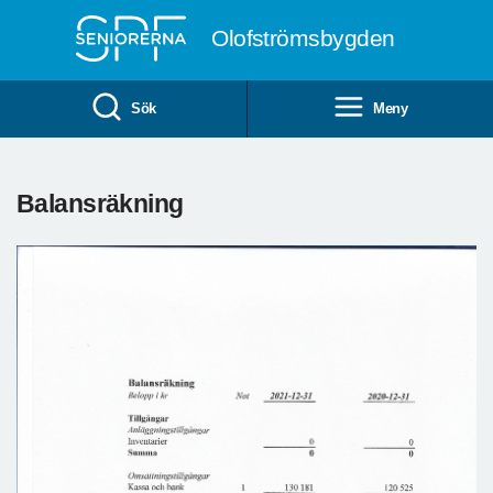
Till övergripande innehåll
Olofströmsbygden
Sök
Meny
Balansräkning