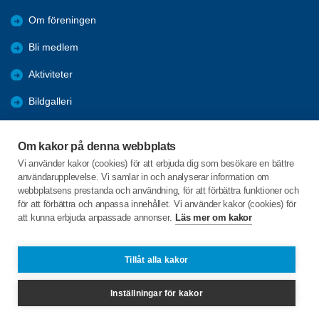
Om föreningen
Bli medlem
Aktiviteter
Bildgalleri
Styrelseprotokoll
Om kakor på denna webbplats
Rapporter
Vi använder kakor (cookies) för att erbjuda dig som besökare en bättre
användarupplevelse. Vi samlar in och analyserar information om
Årsmöten
webbplatsens prestanda och användning, för att förbättra funktioner och
för att förbättra och anpassa innehållet. Vi använder kakor (cookies) för
att kunna erbjuda anpassade annonser.
Läs mer om kakor
C/o:Ingvar Wramsmyr
Axvägen 5
293 42 Olofström
Tillåt alla kakor
Telefon:
+46 706142682
Inställningar för kakor
olofstromsbygden@spfseniorerna.se