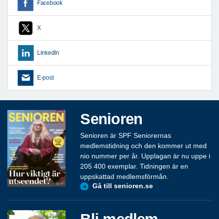
Facebook
X
LinkedIn
E-post
Senioren
Senioren är SPF Seniorernas
medlemstidning och den kommer ut med
nio nummer per år. Upplagan är nu uppe i
205 400 exemplar. Tidningen är en
uppskattad medlemsförmån.
Gå till senioren.se
Bli medlem