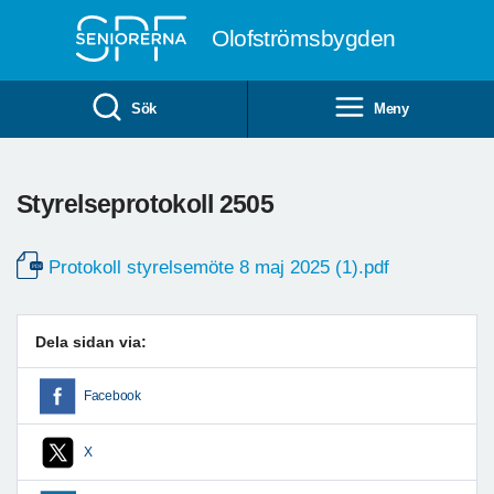
Till övergripande innehåll
Olofströmsbygden
Sök
Meny
Styrelseprotokoll 2505
Protokoll styrelsemöte 8 maj 2025 (1).pdf
Dela sidan via:
Facebook
X