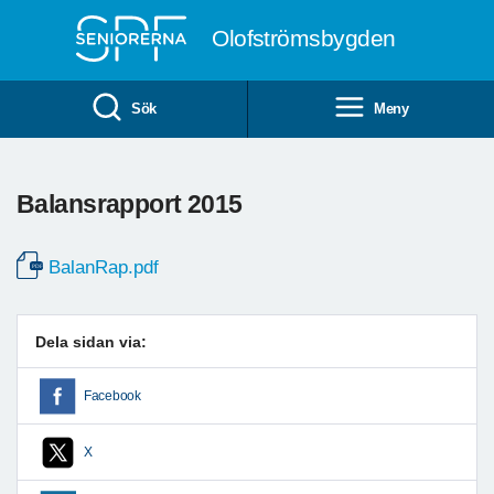
Till övergripande innehåll
Olofströmsbygden
Sök
Meny
Balansrapport 2015
BalanRap.pdf
Dela sidan via:
Facebook
X