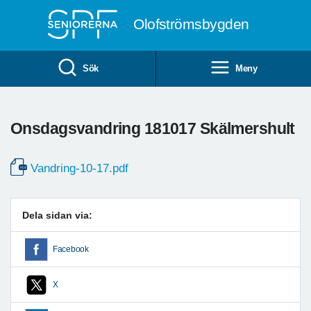
Till övergripande innehåll
Olofströmsbygden
Sök
Meny
Onsdagsvandring 181017 Skälmershult
Vandring-10-17.pdf
Dela sidan via:
Facebook
X