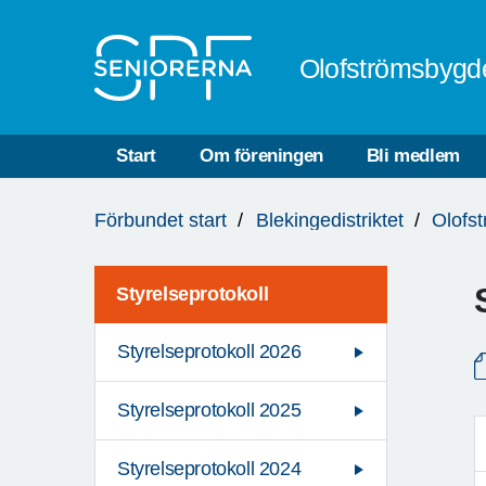
Till övergripande innehåll
Olofströmsbygd
Start
Om föreningen
Bli medlem
Du
Förbundet start
Blekingedistriktet
Olofs
är
här:
Styrelseprotokoll
Styrelseprotokoll 2026
Styrelseprotokoll 2025
Styrelseprotokoll 2024