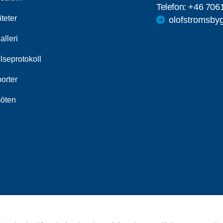
Telefon:
+46 706
iteter
olofstromsby
alleri
lseprotokoll
orter
öten