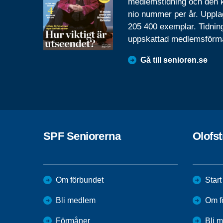
medlemstidning och den
nio nummer per år. Uppla
205 400 exemplar. Tidnin
uppskattad medlemsförm
Gå till senioren.se
SPF Seniorerna
Olofs
Om förbundet
Start
Bli medlem
Om f
Förmåner
Bli 