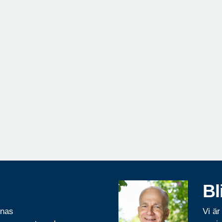
Bl
rnas
Vi är