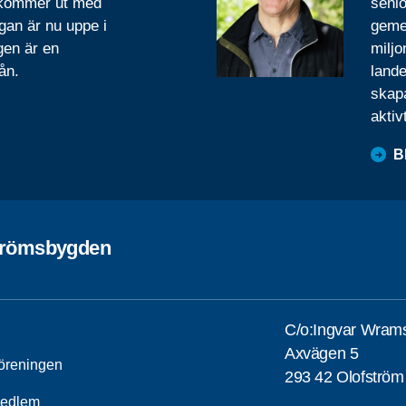
 kommer ut med
senio
gan är nu uppe i
geme
gen är en
miljo
ån.
lande
skapa
aktiv
B
trömsbygden
C/o:Ingvar Wram
Axvägen 5
öreningen
293 42 Olofström
medlem