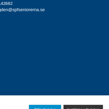
142682
gden@spfseniorerna.se