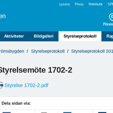
Lyssna
Press
Webbutik
SPF
en
Fören
Aktiviteter
Bildgalleri
Styrelseprotokoll
Rap
trömsbygden
Styrelseprotokoll
Styrelseprotokoll 20
Styrelsemöte 1702-2
Styrelse 1702-2.pdf
Dela sidan via: