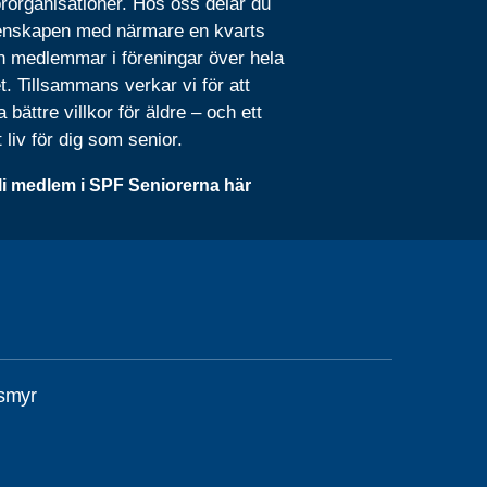
rorganisationer. Hos oss delar du
nskapen med närmare en kvarts
n medlemmar i föreningar över hela
t. Tillsammans verkar vi för att
 bättre villkor för äldre – och ett
t liv för dig som senior.
li medlem i SPF Seniorerna här
smyr