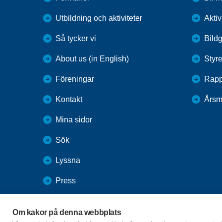
Utbildning och aktiviteter
Aktiv
Så tycker vi
Bildg
About us (in English)
Styre
Föreningar
Rapp
Kontakt
Årsm
Mina sidor
Sök
Lyssna
Press
Webbutik
Om kakor på denna webbplats
SPF Seniorernas intranät