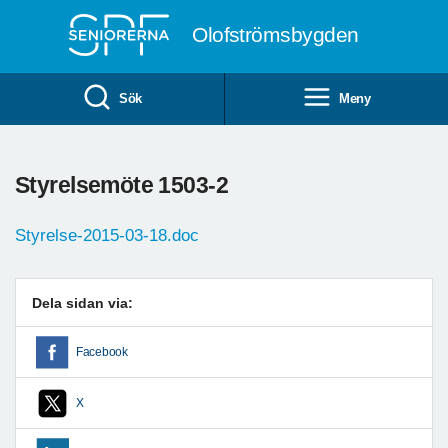
Till övergripande innehåll
Olofströmsbygden
Sök
Meny
Styrelsemöte 1503-2
Styrelse-2015-03-18.doc
Dela sidan via:
Facebook
X