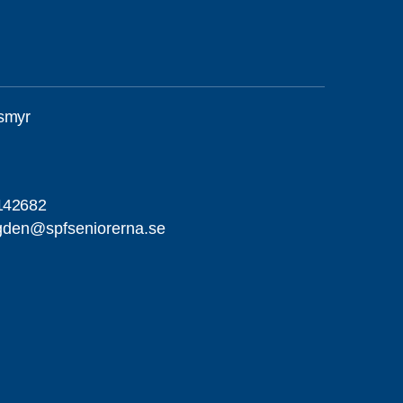
smyr
142682
gden@spfseniorerna.se