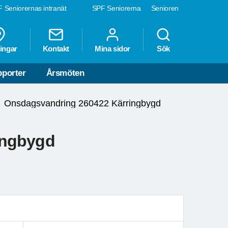
 Seniorernas intranät
SPF Seniorerna
Senioren
ingar
Kontakt
Mina sidor
Sök
porter
Årsmöten
Onsdagsvandring 260422 Kärringbygd
ingbygd