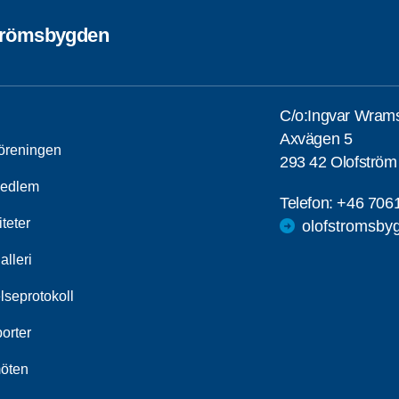
trömsbygden
C/o:Ingvar Wram
Axvägen 5
öreningen
293 42 Olofström
medlem
Telefon:
+46 706
iteter
olofstromsby
alleri
lseprotokoll
orter
öten