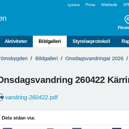
Lyssna
Press
Webbutik
SPF
en
Fören
Aktiviteter
Bildgalleri
Styrelseprotokoll
Rap
trömsbygden
Bildgalleri
Onsdagsvandringar 2026
Onsdagsvandring 260422 Kärr
vandring-260422.pdf
Dela sidan via: