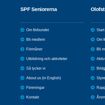
SPF Seniorerna
Olofs
Om förbundet
Start
Bli medlem
Om f
Förmåner
Bli 
Utbildning och aktiviteter
Aktiv
Så tycker vi
Bildg
About us (in English)
Styre
Föreningar
Rapp
Kontakt
Årsm