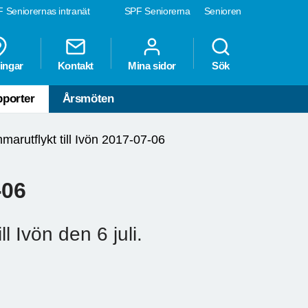
 Seniorernas intranät
SPF Seniorerna
Senioren
ingar
Kontakt
Mina sidor
Sök
porter
Årsmöten
arutflykt till Ivön 2017-07-06
-06
l Ivön den 6 juli.