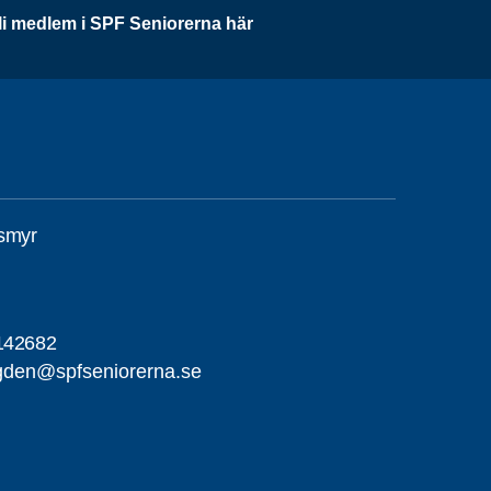
li medlem i SPF Seniorerna här
smyr
142682
gden@spfseniorerna.se