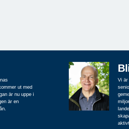
Bl
rnas
Vi är
 kommer ut med
senio
gan är nu uppe i
geme
gen är en
miljo
ån.
lande
skapa
aktiv