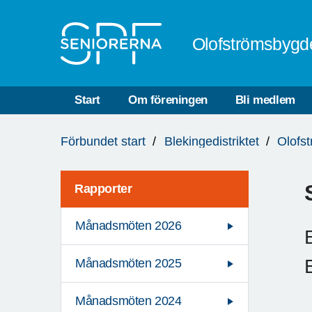
Till övergripande innehåll
Olofströmsbygd
Start
Om föreningen
Bli medlem
Du
Förbundet start
Blekingedistriktet
Olofs
är
här:
Rapporter
Månadsmöten 2026
Månadsmöten 2025
Månadsmöten 2024