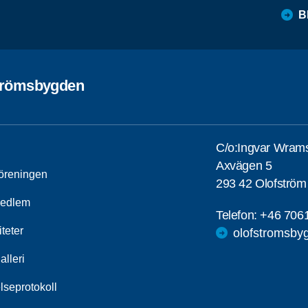
B
trömsbygden
C/o:Ingvar Wram
Axvägen 5
öreningen
293 42 Olofström
medlem
Telefon:
+46 706
iteter
olofstromsby
alleri
lseprotokoll