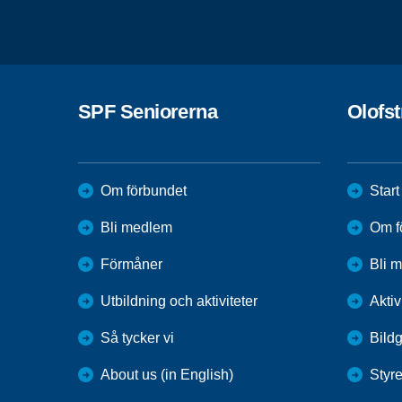
SPF Seniorerna
Olofs
Om förbundet
Start
Bli medlem
Om f
Förmåner
Bli 
Utbildning och aktiviteter
Aktiv
Så tycker vi
Bildg
About us (in English)
Styre