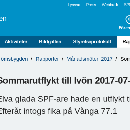
Lyssna
Press
Webbutik
SPF
en
Fören
Aktiviteter
Bildgalleri
Styrelseprotokoll
Rap
trömsbygden
Rapporter
Månadsmöten 2017
Somm
Sommarutflykt till Ivön 2017-07
Elva glada SPF-are hade en utflykt til
Efteråt intogs fika på Vånga 77.1