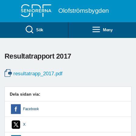
Till övergripande innehåll
Olofströmsbygden
Sök
Meny
Resultatrapport 2017
resultatrapp_2017.pdf
Dela sidan via:
Facebook
X