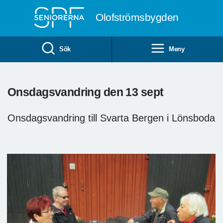
Till övergripande innehåll
Olofströmsbygden
Sök
Meny
Onsdagsvandring den 13 sept
Onsdagsvandring till Svarta Bergen i Lönsboda