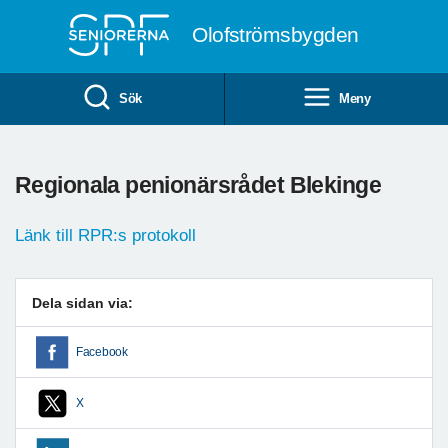
Till övergripande innehåll
Olofströmsbygden
Sök
Meny
Regionala penionärsrådet Blekinge
Länk till RPR:s protokoll
Dela sidan via:
Facebook
X