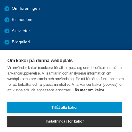
Om föreningen
Bli medlem
Aktiviteter
Bildgalleri
Styrelseprotokoll
Om kakor på denna webbplats
Rapporter
Vi använder kakor (cookies) för att erbjuda dig som besökare en bättre
användarupplevelse. Vi samlar in och analyserar information om
Årsmöten
webbplatsens prestanda och användning, för att förbättra funktioner och
för att förbättra och anpassa innehållet. Vi använder kakor (cookies) för
att kunna erbjuda anpassade annonser.
Läs mer om kakor
C/o:Ingvar Wramsmyr
Axvägen 5
293 42 Olofström
Tillåt alla kakor
Telefon:
+46 706142682
Inställningar för kakor
olofstromsbygden@spfseniorerna.se