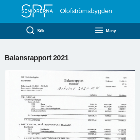
Till övergripande innehåll
Olofströmsbygden
Sök
Meny
Balansrapport 2021