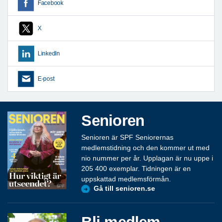
Facebook
X
LinkedIn
E-post
Senioren
Senioren är SPF Seniorernas
medlemstidning och den kommer ut med
nio nummer per år. Upplagan är nu uppe i
205 400 exemplar. Tidningen är en
uppskattad medlemsförmån.
Gå till senioren.se
Bli medlem