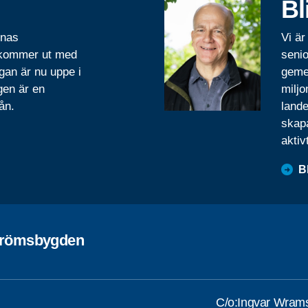
Bl
rnas
Vi är
 kommer ut med
senio
gan är nu uppe i
geme
gen är en
miljo
ån.
lande
skapa
aktiv
B
trömsbygden
C/o:Ingvar Wram