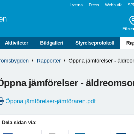
Lyssna
Press
Webbutik
SPF
en
Fören
Aktiviteter
Bildgalleri
Styrelseprotokoll
Rap
trömsbygden
Rapporter
Öppna jämförelser - äldre
Öppna jämförelser - äldreomso
Öppna jämförelser-jämföraren.pdf
Dela sidan via: