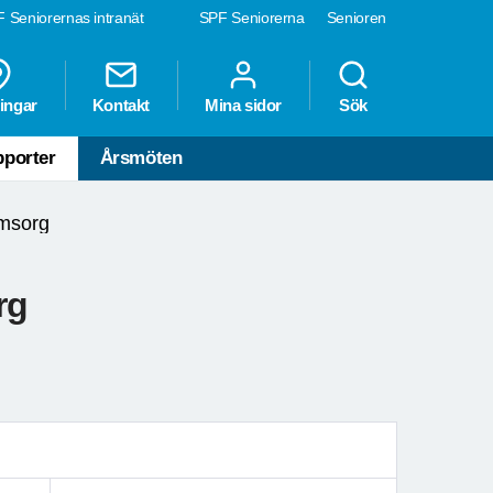
 Seniorernas intranät
SPF Seniorerna
Senioren
ingar
Kontakt
Mina sidor
Sök
porter
Årsmöten
omsorg
rg