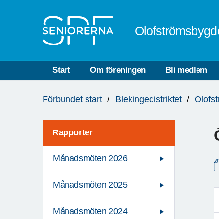
Till övergripande innehåll
Olofströmsbygd
Start
Om föreningen
Bli medlem
Du
Förbundet start
Blekingedistriktet
Olofs
är
här:
Rapporter
Månadsmöten 2026
Månadsmöten 2025
Månadsmöten 2024