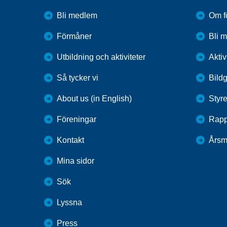
Bli medlem
Om f
Förmåner
Bli 
Utbildning och aktiviteter
Aktiv
Så tycker vi
Bildg
About us (in English)
Styre
Föreningar
Rapp
Kontakt
Årsm
Mina sidor
Sök
Lyssna
Press