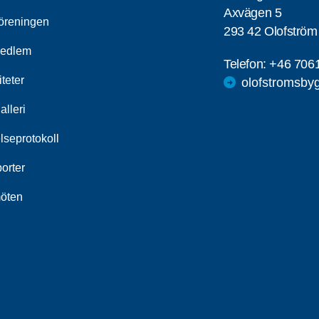
Axvägen 5
öreningen
293 42 Olofström
medlem
Telefon:
+46 706
iteter
olofstromsby
alleri
lseprotokoll
orter
öten