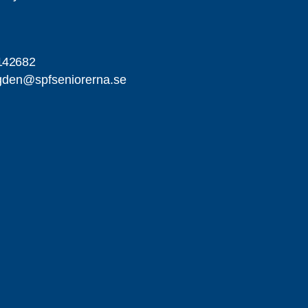
142682
gden@spfseniorerna.se