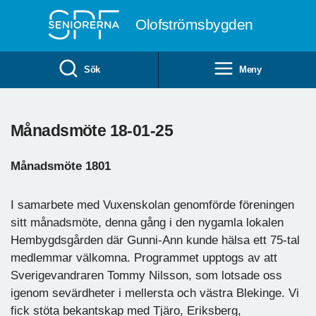
Till övergripande innehåll
Olofströmsbygden
Sök
Meny
Månadsmöte 18-01-25
Månadsmöte 1801
I samarbete med Vuxenskolan genomförde föreningen
sitt månadsmöte, denna gång i den nygamla lokalen
Hembygdsgården där Gunni-Ann kunde hälsa ett 75-tal
medlemmar välkomna. Programmet upptogs av att
Sverigevandraren Tommy Nilsson, som lotsade oss
igenom sevärdheter i mellersta och västra Blekinge. Vi
fick stöta bekantskap med Tjäro, Eriksberg,