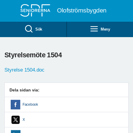
Till övergripande innehåll
Olofströmsbygden
Sök
Meny
Styrelsemöte 1504
Styrelse 1504.doc
Dela sidan via:
Facebook
X