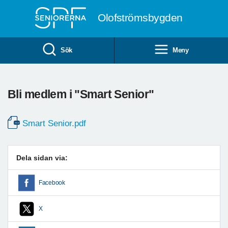
Till övergripande innehåll
Olofströmsbygden
Sök
Meny
Bli medlem i "Smart Senior"
Smart Senior.pdf
Dela sidan via:
Facebook
X