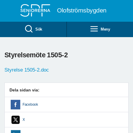
Till övergripande innehåll
Olofströmsbygden
Sök
Meny
Styrelsemöte 1505-2
Styrelse 1505-2.doc
Dela sidan via:
Facebook
X