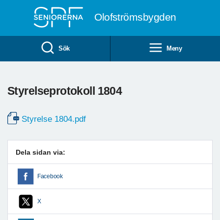
Till övergripande innehåll
Olofströmsbygden
Sök
Meny
Styrelseprotokoll 1804
Styrelse 1804.pdf
Dela sidan via:
Facebook
X