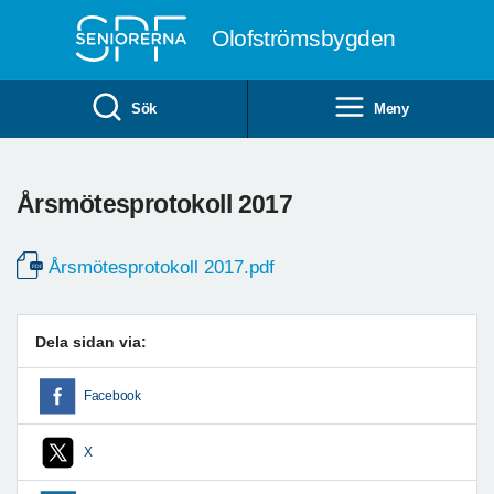
Till övergripande innehåll
Olofströmsbygden
Sök
Meny
Årsmötesprotokoll 2017
Årsmötesprotokoll 2017.pdf
Dela sidan via:
Facebook
X