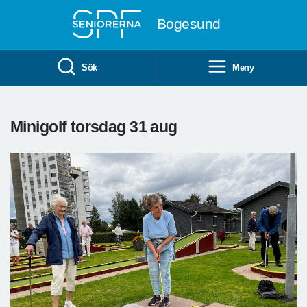
Till övergripande innehåll
Bogesund
Sök
Meny
Minigolf torsdag 31 aug