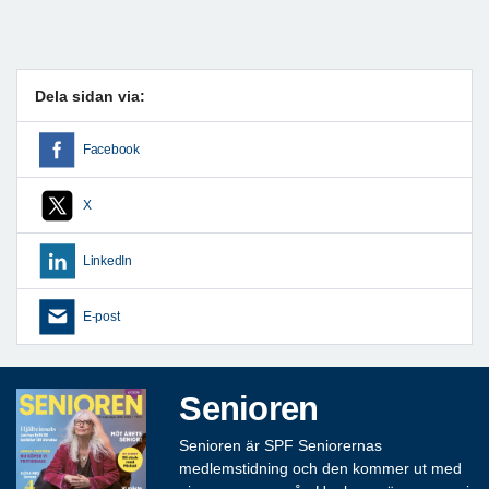
Dela sidan via:
Facebook
X
LinkedIn
E-post
Senioren
Senioren är SPF Seniorernas
medlemstidning och den kommer ut med