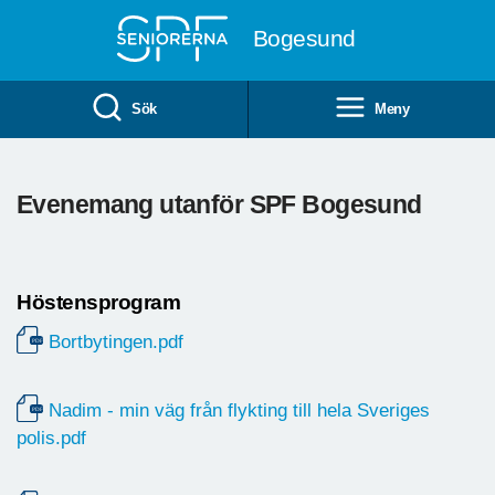
Till övergripande innehåll
Bogesund
Sök
Meny
Evenemang utanför SPF Bogesund
Höstensprogram
Bortbytingen.pdf
Nadim - min väg från flykting till hela Sveriges
polis.pdf