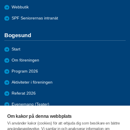
Webbutik
SPF Seniorernas intranät
Bogesund
Start
Om föreningen
Program 2026
Aktiviteter i föreningen
Referat 2026
Evenemang (Teater)
Arkiv
Om kakor på denna webbplats
Vi använder kakor (cookies) för att erbjuda dig som besökare en bättre
Webbinarier
användarupplevelse. Vi samlar in och analyserar information om