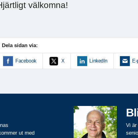
Hjärtligt välkomna!
Dela sidan via:
Facebook
X
LinkedIn
E-
Bl
rnas
Vi är
 kommer ut med
senio