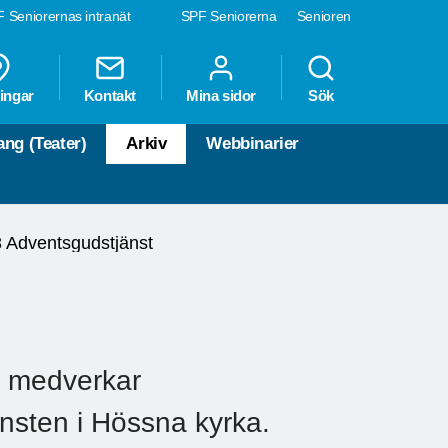
 Seniorernas intranät
SPF Seniorerna
Senioren
ingar
Kontakt
Mina sidor
Sök
ng (Teater)
Arkiv
Webbinarier
 Adventsgudstjänst
0 medverkar
sten i Hössna kyrka.