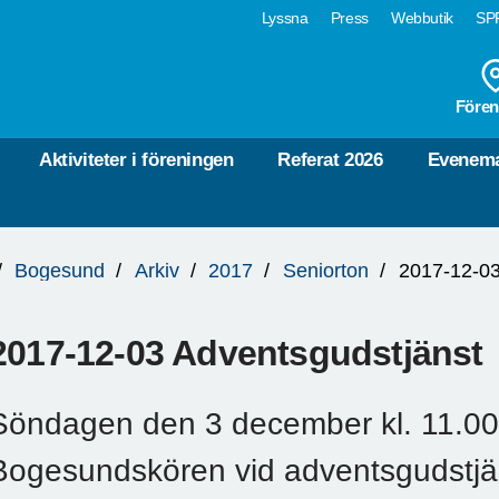
Lyssna
Press
Webbutik
SPF
Fören
Aktiviteter i föreningen
Referat 2026
Evenema
Bogesund
Arkiv
2017
Seniorton
2017-12-03
2017-12-03 Adventsgudstjänst
Söndagen den 3 december kl. 11.0
Bogesundskören vid adventsgudstjän