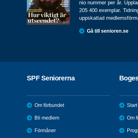
nio nummer per år. Uppla
205 400 exemplar. Tidnin
uppskattad medlemsförm
Gå till senioren.se
SPF Seniorerna
Boge
Om förbundet
Start
Bli medlem
Om f
Förmåner
Prog