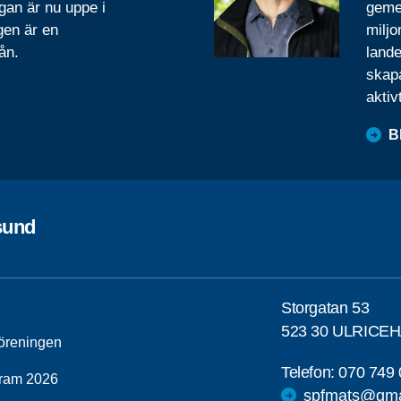
gan är nu uppe i
geme
gen är en
miljo
ån.
lande
skapa
aktiv
B
sund
Storgatan 53
523 30 ULRICE
öreningen
Telefon:
070 749 
ram 2026
spfmats@gma