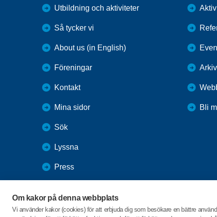
Utbildning och aktiviteter
Aktiv
Så tycker vi
Refe
About us (in English)
Even
Föreningar
Arkiv
Kontakt
Webb
Mina sidor
Bli 
Sök
Lyssna
Press
Webbutik
Om kakor på denna webbplats
SPF Seniorernas intranät
Vi använder kakor (cookies) för att erbjuda dig som besökare en bättre använ