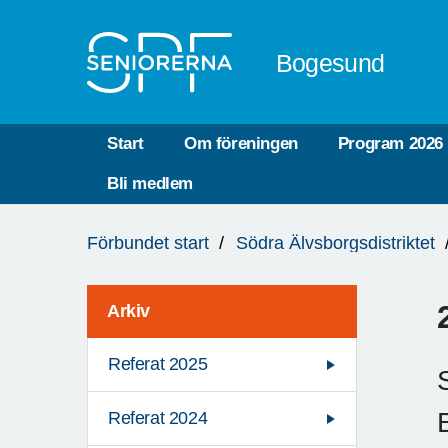
Till övergripande innehåll
Bogesund
Start
Om föreningen
Program 2026
Bli medlem
Du
Förbundet start
Södra Älvsborgsdistriktet
är
här:
Arkiv
Referat 2025
Referat 2024