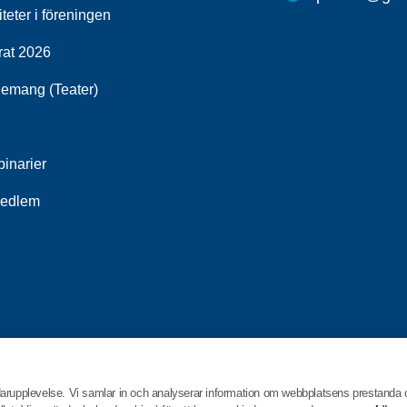
iteter i föreningen
rat 2026
emang (Teater)
inarier
medlem
darupplevelse. Vi samlar in och analyserar information om webbplatsens prestanda