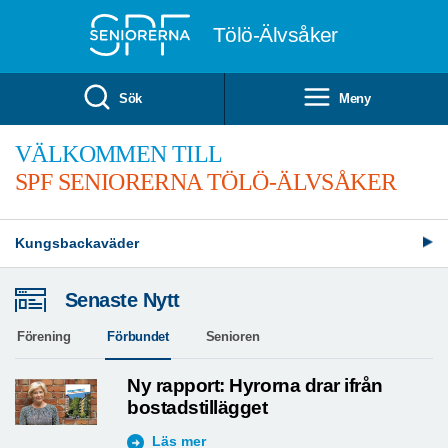
Till övergripande innehåll
Tölö-Älvsåker
Sök
Meny
VÄLKOMMEN TILL
SPF SENIORERNA TÖLÖ-ÄLVSÅKER
Kungsbackaväder
Senaste Nytt
Förening
Förbundet
Senioren
Ny rapport: Hyrorna drar ifrån
bostadstillägget
Läs mer