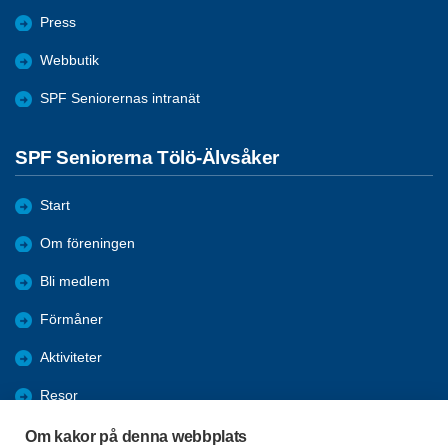
Press
Webbutik
SPF Seniorernas intranät
SPF Seniorerna Tölö-Älvsåker
Start
Om föreningen
Bli medlem
Förmåner
Aktiviteter
Resor
Bildgalleri
Om kakor på denna webbplats