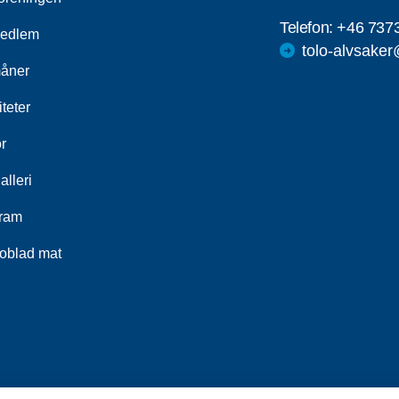
Telefon:
+46 737
medlem
tolo-alvsake
åner
iteter
r
alleri
ram
oblad mat