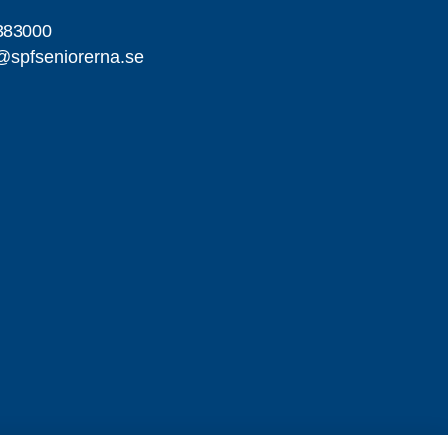
383000
r@spfseniorerna.se