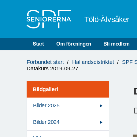
Till övergripande innehåll
Tölö-Älvsåker
Start
Om föreningen
Bli medlem
Du
Förbundet start
Hallandsdistriktet
SPF S
är
Datakurs 2019-09-27
här:
Bildgalleri
Bilder 2025
Bilder 2024