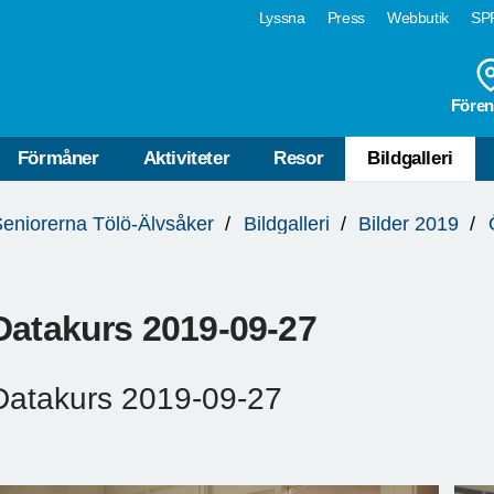
Lyssna
Press
Webbutik
SPF
Fören
Förmåner
Aktiviteter
Resor
Bildgalleri
eniorerna Tölö-Älvsåker
Bildgalleri
Bilder 2019
Datakurs 2019-09-27
Datakurs 2019-09-27