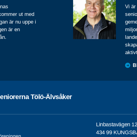
rnas
Vi är
 kommer ut med
senio
gan är nu uppe i
geme
gen är en
miljo
ån.
lande
skapa
aktiv
B
eniorerna Tölö-Älvsåker
Linbastavägen 1
434 99 KUNGS
öreningen