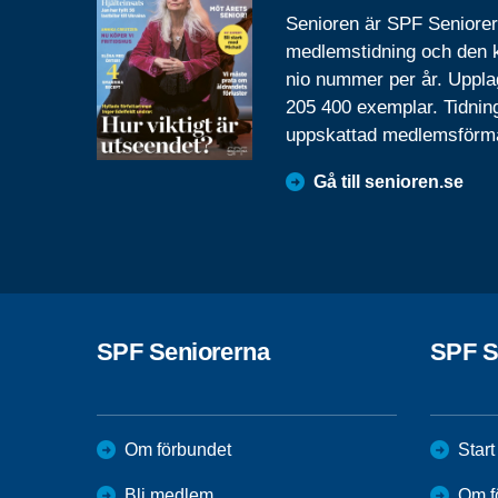
Senioren är SPF Seniore
medlemstidning och den
nio nummer per år. Uppla
205 400 exemplar. Tidnin
uppskattad medlemsförm
Gå till senioren.se
SPF Seniorerna
SPF S
Om förbundet
Start
Bli medlem
Om f