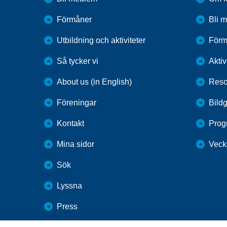
Förmåner
Bli 
Utbildning och aktiviteter
Förm
Så tycker vi
Aktiv
About us (in English)
Reso
Föreningar
Bildg
Kontakt
Prog
Mina sidor
Veck
Sök
Lyssna
Press