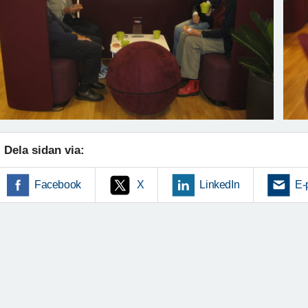
Dela sidan via:
Facebook
X
LinkedIn
E-