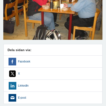
Dela sidan via:
Facebook
X
LinkedIn
E-post