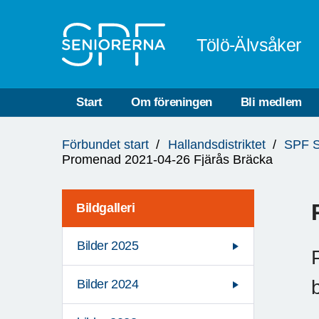
Till övergripande innehåll
Tölö-Älvsåker
Start
Om föreningen
Bli medlem
Du
Förbundet start
Hallandsdistriktet
SPF S
är
Promenad 2021-04-26 Fjärås Bräcka
här:
Bildgalleri
Bilder 2025
Bilder 2024