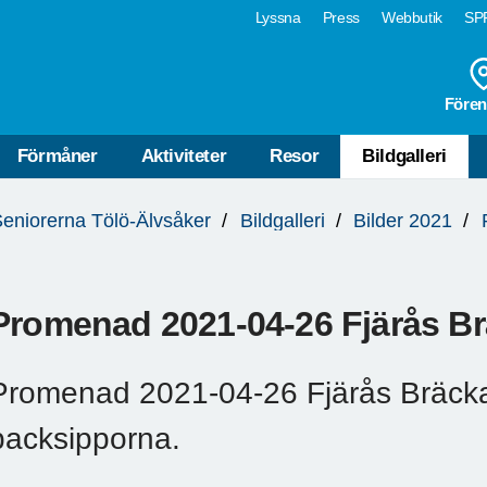
Lyssna
Press
Webbutik
SPF
Fören
Förmåner
Aktiviteter
Resor
Bildgalleri
eniorerna Tölö-Älvsåker
Bildgalleri
Bilder 2021
Promenad 2021-04-26 Fjärås B
Promenad 2021-04-26 Fjärås Bräcka,
backsipporna.