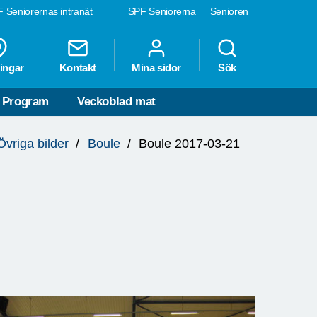
 Seniorernas intranät
SPF Seniorerna
Senioren
ingar
Kontakt
Mina sidor
Sök
Program
Veckoblad mat
Övriga bilder
Boule
Boule 2017-03-21