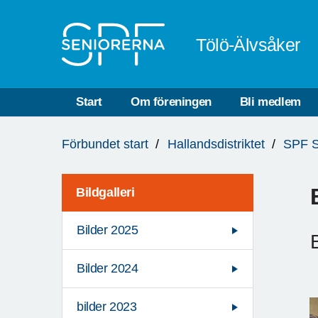
Till övergripande innehåll
Tölö-Älvsåker
Start
Om föreningen
Bli medlem
Du
Förbundet start
Hallandsdistriktet
SPF S
är
här:
Bildgalleri
Bilder 2025
Bilder 2024
bilder 2023