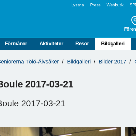
Lyssna
Press
Webbutik
SPF
Fören
Förmåner
Aktiviteter
Resor
Bildgalleri
eniorerna Tölö-Älvsåker
Bildgalleri
Bilder 2017
Boule 2017-03-21
Boule 2017-03-21