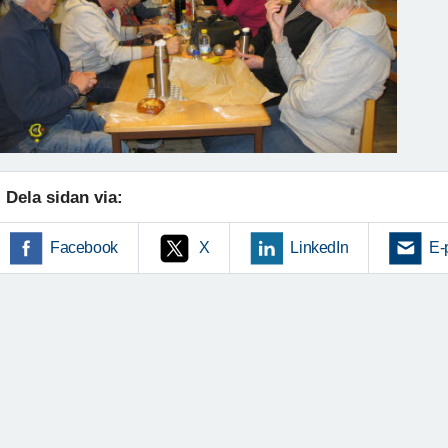
Dela sidan via:
Facebook
X
LinkedIn
E-