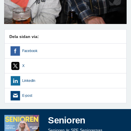
Dela sidan via:
Facebook
X
LinkedIn
E-post
Senioren
Senioren är SPF Seniorernas