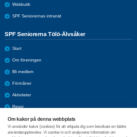
Webbutik
SPF Seniorernas intranät
SPF Seniorerna Tölö-Älvsåker
Start
Om föreningen
Bli medlem
Förmåner
Aktiviteter
Resor
Bildgalleri
Om kakor på denna webbplats
Vi använder kakor (cookies) för att erbjuda dig som besökare en bättre
Program
användarupplevelse. Vi samlar in och analyserar information om