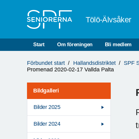
Till övergripande innehåll
Tölö-Älvsåker
Start
Om föreningen
Bli medlem
Du
Förbundet start
Hallandsdistriktet
SPF S
är
Promenad 2020-02-17 Vallda Palta
här:
Bildgalleri
Bilder 2025
t
Bilder 2024