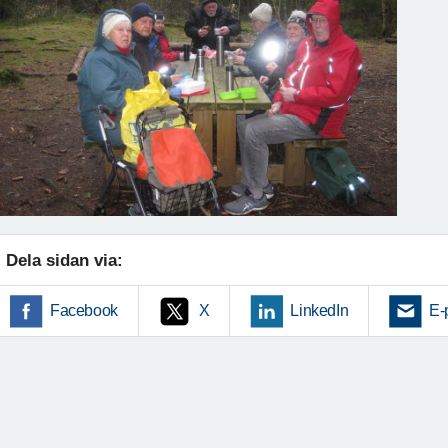
Dela sidan via:
Facebook
X
LinkedIn
E-