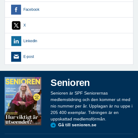
Facebook
X
LinkedIn
E-post
Senioren
Senioren är SPF Seniorernas
medlemstidning och den kommer ut med
nio nummer per år. Upplagan är nu uppe i
205 400 exemplar. Tidningen är en
uppskattad medlemsförmån.
Gå till senioren.se