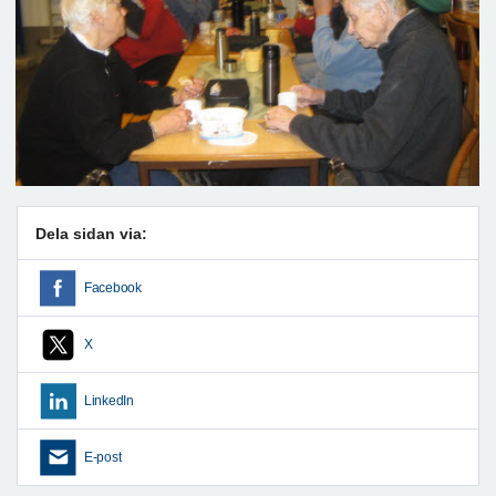
Dela sidan via:
Facebook
X
LinkedIn
E-post