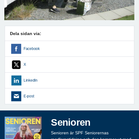
Dela sidan via:
Facebook
X
LinkedIn
E-post
Senioren
Senioren är SPF Seniorernas