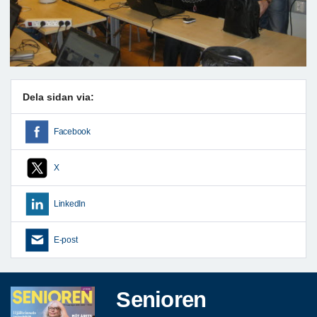
Dela sidan via:
Facebook
X
LinkedIn
E-post
Senioren