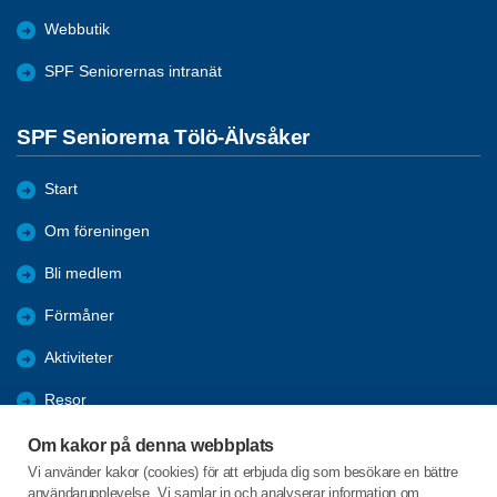
Webbutik
SPF Seniorernas intranät
SPF Seniorerna Tölö-Älvsåker
Start
Om föreningen
Bli medlem
Förmåner
Aktiviteter
Resor
Bildgalleri
Om kakor på denna webbplats
Vi använder kakor (cookies) för att erbjuda dig som besökare en bättre
Program
användarupplevelse. Vi samlar in och analyserar information om