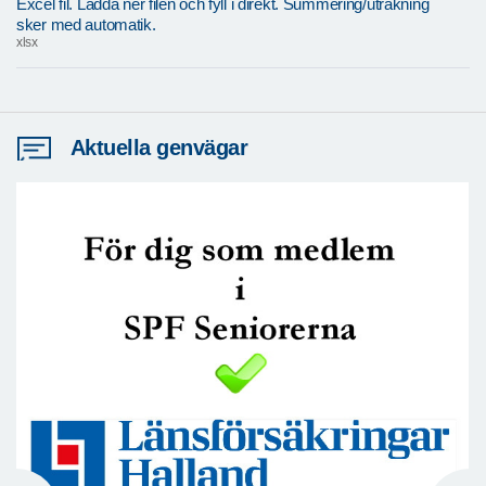
Excel fil. Ladda ner filen och fyll i direkt. Summering/uträkning
sker med automatik.
xlsx
Aktuella genvägar