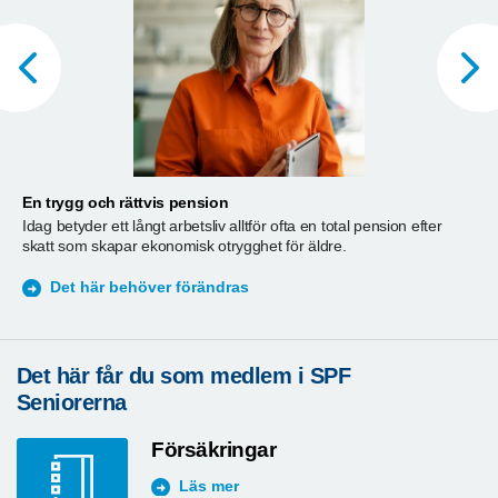
En trygg och rättvis pension
A
Idag betyder ett långt arbetsliv alltför ofta en total pension efter
T
skatt som skapar ekonomisk otrygghet för äldre.
ä
S
Det här behöver förändras
Det här får du som medlem i SPF
Seniorerna
Försäkringar
Läs mer