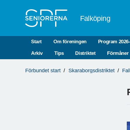
Till övergripande innehåll
Falköping
Start
Om föreningen
Program 2026
Arkiv
Tips
Distriktet
Förmåner
Du
Förbundet start
Skaraborgsdistriktet
Fal
är
här: