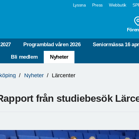
Lyssna
Press
Webbutik
SPF
Fören
-2027
Programblad våren 2026
Seniormässa 16 apr
Bli medlem
Nyheter
köping
Nyheter
Lärcenter
Rapport från studiebesök Lärcen