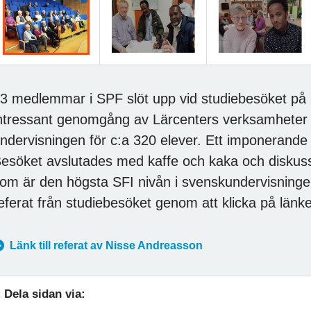
3 medlemmar i SPF slöt upp vid studiebesöket på Lä
ntressant genomgång av Lärcenters verksamheter 
ndervisningen för c:a 320 elever. Ett imponerande
esöket avslutades med kaffe och kaka och diskuss
om är den högsta SFI nivån i svenskundervisning
eferat från studiebesöket genom att klicka på länk
Länk till referat av Nisse Andreasson
Dela sidan via: