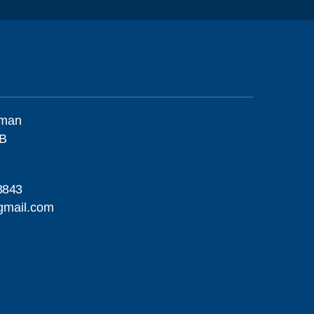
llman
 B
3843
gmail.com