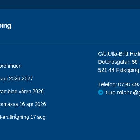
ping
C/o:Ulla-Britt He
Dotorpsgatan 58
öreningen
521 44 Falköping
ram 2026-2027
Telefon:
0730-49
ramblad våren 2026
ture.roland@
ormässa 16 apr 2026
ikerutfrågning 17 aug