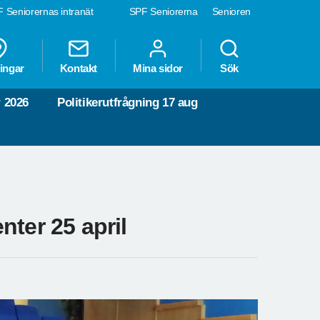
 Seniorernas intranät
SPF Seniorerna
Senioren
ingar
Kontakt
Mina sidor
Sök
 2026
Politikerutfrågning 17 aug
ter 25 april