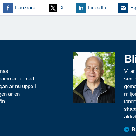
Facebook
X
LinkedIn
E-
Bl
rnas
Vi är
 kommer ut med
senio
gan är nu uppe i
geme
gen är en
miljo
ån.
lande
skapa
aktiv
B