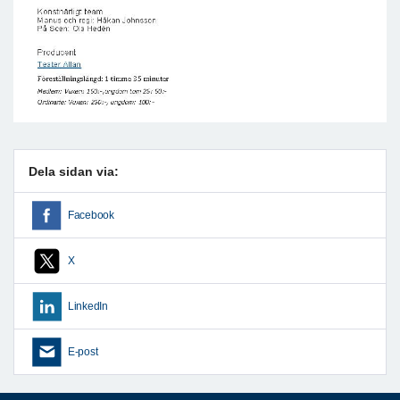
Dela sidan via:
Facebook
X
LinkedIn
E-post