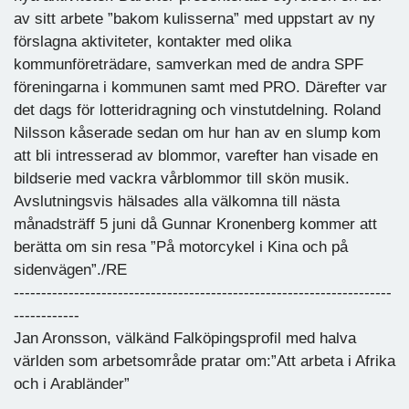
av sitt arbete ”bakom kulisserna” med uppstart av ny
förslagna aktiviteter, kontakter med olika
kommunföreträdare, samverkan med de andra SPF
föreningarna i kommunen samt med PRO. Därefter var
det dags för lotteridragning och vinstutdelning. Roland
Nilsson kåserade sedan om hur han av en slump kom
att bli intresserad av blommor, varefter han visade en
bildserie med vackra vårblommor till skön musik.
Avslutningsvis hälsades alla välkomna till nästa
månadsträff 5 juni då Gunnar Kronenberg kommer att
berätta om sin resa ”På motorcykel i Kina och på
sidenvägen”./RE
---------------------------------------------------------------------
------------
Jan Aronsson, välkänd Falköpingsprofil med halva
världen som arbetsområde pratar om:”Att arbeta i Afrika
och i Arabländer”