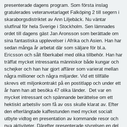
presenterade dagens program. Som första inslag
gratulerades veteranvetarlaget Falköping 2 till segern i
skaraborgsdistriktet av Ann Liljebäck. Nu väntar
slutfinal för hela Sverige i Stockholm. Sen lämnades
ordet till dagens gäst Jan Aronsson som berättade om
sina fantastiska upplevelser i Afrika och Asien. Han har
sedan många år arbetat där som säljare för bl.a.
Ericsson och sålt fiberkabel med olika tillbehör. Han har
träffat mycket intressanta människor både kungar och
schejker och han har gjort affärer som varierat mellan
några millioner och några miljarder. Vid ett tillfälle
skrevs ett miljonkontrakt på en postitlapp och under ett
år hann han att besöka 47 olika länder. Det var en
mycket intressant och spännande berättelse om ett
hektiskt arbetsliv som få av oss skulle klarat av. Efter
den efterlängtade kaffestunden med mycket socialt
utbyte vidtog en presentation av kommande resor och
nya aktiviteter. Därefter presenterade styrelsen en del